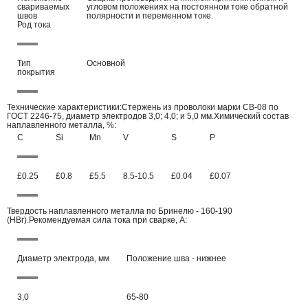
свариваемых
угловом положениях на постоянном токе обратной
швов
полярности и переменном токе.
Род тока
Тип
Основной
покрытия
Технические характеристики:Стержень из проволоки марки СВ-08 по
ГОСТ 2246-75, диаметр электродов 3,0; 4,0; и 5,0 мм.Химический состав
наплавленного металла, %:
C
Si
Mn
V
S
P
£0.25
£0.8
£5.5
8.5-10.5
£0.04
£0.07
Твердость наплавленного металла по Бринелю - 160-190
(HBr).Рекомендуемая сила тока при сварке, А:
Диаметр электрода, мм
Положение шва - нижнее
3,0
65-80