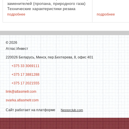
заменителей (пропана, природного газа)
Технические характеристики резака
РС-3П: Параметры рабочий газ: пропан
подробнее
подробнее
толщина ...
©
2026
Атлас Инвест
220026 Беларусь, Минск, пер.Бехтерева, 8, офис 401
+375 33 3069111
+375 17 3881288
+375 17 2021555
link@atlasmetr.com
svarka.atlasmetr.com
Сайт работает на платформе
Nestorclub.com