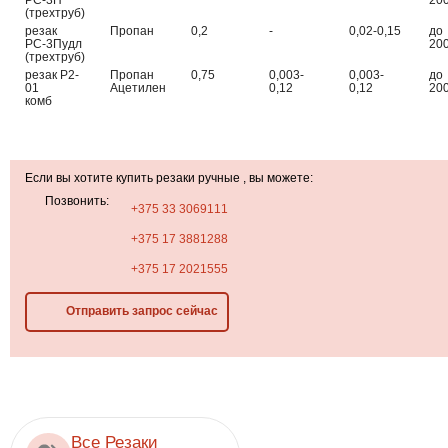
(трехтруб)
резак
Пропан
0,2
-
0,02-0,15
до
РС-3Пудл
20
(трехтруб)
резак Р2-
Пропан
0,75
0,003-
0,003-
до
01
Ацетилен
0,12
0,12
20
комб
Если вы хотите купить резаки ручные , вы можете:
Позвонить:
+375 33 3069111
+375 17 3881288
+375 17 2021555
Отправить запрос сейчас
Все Резаки