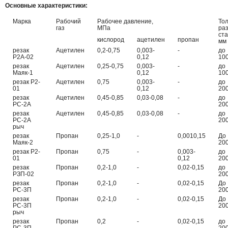
Основные характеристики:
Марка
Рабочий
Рабочее давление,
То
газ
МПа
раз
ста
кислород
ацетилен
пропан
мм
резак
Ацетилен
0,2-0,75
0,003-
-
до
Р2А-02
0,12
10
резак
Ацетилен
0,25-0,75
0,003-
-
до
Маяк-1
0,12
10
резак Р2-
Ацетилен
0,75
0,003-
-
до
01
0,12
20
резак
Ацетилен
0,45-0,85
0,03-0,08
-
до
РС-2А
20
резак
Ацетилен
0,45-0,85
0,03-0,08
-
до
РС-2А
20
рыч
резак
Пропан
0,25-1,0
-
0,0010,15
До
Маяк-2
20
резак Р2-
Пропан
0,75
-
0,003-
до
01
0,12
20
резак
Пропан
0,2-1,0
-
0,02-0,15
до
РЗП-02
20
резак
Пропан
0,2-1,0
-
0,02-0,15
До
РС-3П
20
резак
Пропан
0,2-1,0
-
0,02-0,15
До
РС-3П
20
рыч
резак
Пропан
0,2
-
0,02-0,15
до
РС-3П
20